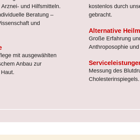
rznei- und Hilfsmitteln.
kostenlos durch uns
ndividuelle Beratung –
gebracht.
Wissenschaft und
Alternative Heil
Große Erfahrung un
Anthroposophie und 
e
flege mit ausgewählten
Serviceleistunge
gischem Anbau zur
Messung des Blutdru
 Haut.
Cholesterinspiegels.